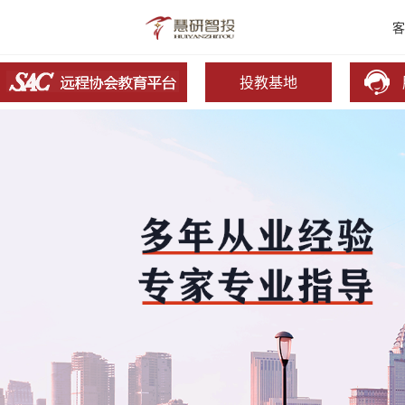
客
投教基地