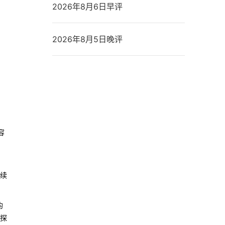
2026年8月6日早评
2026年8月5日晚评
容
，
续
均
探