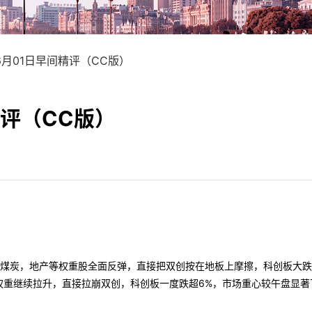
06月01日早间精评（CC版）
精评（CC版）
煤炭，地产等权重股全面反弹，直接把双创按在地板上摩擦，科创板大跌
后权重继续拉升，直接拉崩双创，科创板一度跌超6%，市场重心较午盘显著