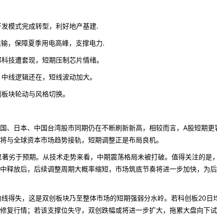
开发模式完成转型，利好地产基建.
运输，保障夏季用电高峰，支撑电力.
邦科技遭套现，短期压制芯片情绪。
，中线逻辑还在，短线波动加大。
剧板块轮动与风格切换。
国、日本、中国台湾股市同期仍在不断刷新新高，相较而言，A股短期更
将与全球资本市场趋势接轨，短期调整正是布局良机。
显著劣于预期。从技术走势来看，中期震荡格局未被打破。值得关注的是
中释放后，后续调整周期大概率缩短，市场筑底节奏将进一步加快，为后
均线得失，这是双创板块乃至整体市场的短期强弱分水岭。若科创板20日
修复行情；若该支撑位失守，双创跌幅或将进一步扩大，拖累大盘向下试