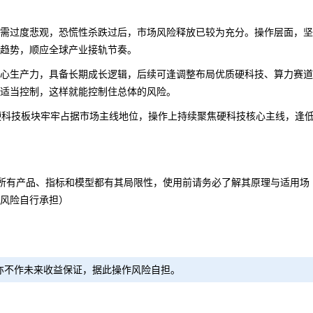
需过度悲观，恐慌性杀跌过后，市场风险释放已较为充分。操作层面，坚
趋势，顺应全球产业接轨节奏。
心生产力，具备长期成长逻辑，后续可逢调整布局优质硬科技、算力赛道
适当控制，这样就能控制住总体的风险。
，硬科技板块牢牢占据市场主线地位，操作上持续聚焦硬科技核心主线，逢
02，所有产品、指标和模型都有其局限性，使用前请务必了解其原理与适用场
风险自行承担）
亦不作未来收益保证，据此操作风险自担。