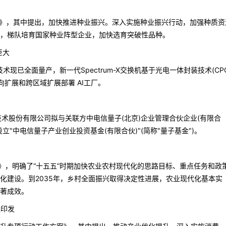
划》，其中提出，加快推进种业振兴。深入实施种业振兴行动，加强种质资
，梯队培育国家种业阵型企业，加快选育突破性品种。
巨大
硅光技术现已全面量产，新一代Spectrum-X交换机基于光电一体封装技术(CP
行横向扩展和跨区域扩展部署 AI工厂。
术股份有限公司拟与关联方中电信量子(北京)企业管理合伙企业(有限合
"中电信量子产业创业投资基金(有限合伙)"(简称"量子基金")。
》，明确了“十五五”时期加快农业农村现代化的思路目标、重点任务和政
化建设。到2035年，乡村全面振兴取得决定性进展，农业现代化基本实
著成效。
案印发