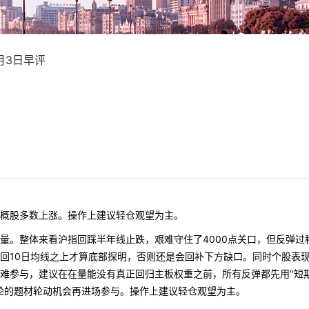
6月3日早评
概股多数上涨。操作上建议轻仓观望为主。
量。整体来看沪指回踩半年线止跌，艰难守住了4000点关口，但反弹过
回10日均线之上才算底部探明，否则还是会回补下方缺口。同时个股表
难参与，建议在在量能没有真正回归主板权重之前，所有反弹都先用"短
轮的题材轮动机会再进场参与。操作上建议轻仓观望为主。