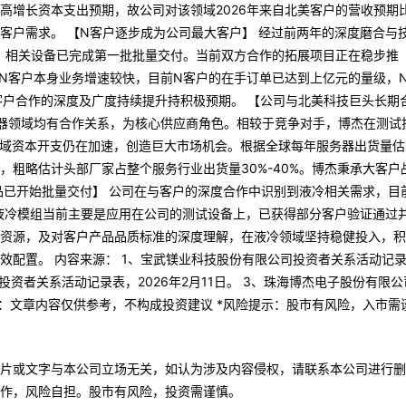
高增长资本支出预期，故公司对该领域2026年来自北美客户的营收预期
客户需求。 【N客户逐步成为公司最大客户】 经过前两年的深度磨合与
线，相关设备已完成第一批批量交付。当前双方合作的拓展项目正在稳步推
因N客户本身业务增速较快，目前N客户的在手订单已达到上亿元的量级，
客户合作的深度及广度持续提升持积极预期。 【公司与北美科技巨头长期
务器领域均有合作关系，为核心供应商角色。相较于竞争对手，博杰在测试
领域资本开支仍在加速，创造巨大市场机会。根据全球每年服务器出货量估
粗略估计头部厂家占整个服务行业出货量30%-40%。博杰秉承大客户
品已开始批量交付】 公司在与客户的深度合作中识别到液冷相关需求，目
的液冷模组当前主要是应用在公司的测试设备上，已获得部分客户验证通过
资源，及对客户产品品质标准的深度理解，在液冷领域坚持稳健投入，积
效配置。 内容来源： 1、宝武镁业科技股份有限公司投资者关系活动记
司投资者关系活动记录表，2026年2月11日。 3、珠海博杰电子股份有限公
声明：文章内容仅供参考，不构成投资建议 *风险提示：股市有风险，入市需
片或文字与本公司立场无关，如认为涉及内容侵权，请联系本公司进行删
作，风险自担。股市有风险，投资需谨慎。