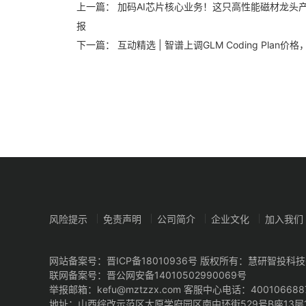
上一篇：
加码AI芯片核心业务！这只高性能磁材龙头
报
下一篇：
互动精选 | 智谱上调GLM Coding Pla
风险提示
免责声明
公司简介
企业文化
加入我们
网站备案号：
晋ICP备18010936号
版权所有：慧研智投科技
联网备案号：
晋公网安备14010502990069号
举报邮箱：kefu@mztzzx.com 客服中心电话：400106688
地址：山西综改示范区太原学府园区南中环街529号B座13层13