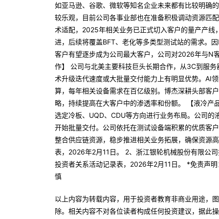
如亚马逊、谷歌、微软等知名企业未来都有比较明确的
较乐观，目前公司各事业部也在准备积极调动资源匹配
术适配，2025年相关业务已正式切入客户的量产产
进，后续将覆盖BFT、老化等多类型测试站的需求。
客户有望逐步成为公司最大客户，公司对2026年与N
作】 公司与北美主要科技巨头长期合作，从3C到服
术升级迭代速度或大批量交付能力上有明显优势。AI
算，每年相关设备需求在百亿级别。博杰深耕头部客户，
略，持续提高在大客户中的渗透率和份额。 【液冷产
选定冷板、UQD、CDU等方向进行业务布局。公司
开始批量交付。公司依托在测试设备端积累的优质客户
整合供应链资源，稳步推进相关业务拓展，确保资源高
表，2026年2月11日。 2、浙江银轮机械股份有限公
投资者关系活动记录表，2026年2月11日。 *免责
慎
以上内容为转载内容，用于投资者教育非商业用途，图
除。相关内容不对各位读者构成任何投资建议，据此操