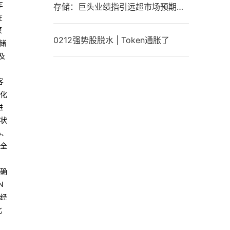
车
存储：巨头业绩指引远超市场预期，港美股“提前”走强，行业供给紧缺短期难解，这家公司相关企业级SSD产品已经实现规模化销售
在
原
0212强势股脱水 | Token通胀了
储
及
，
客
化
进
状
心、
全
，确
N
经
北
，