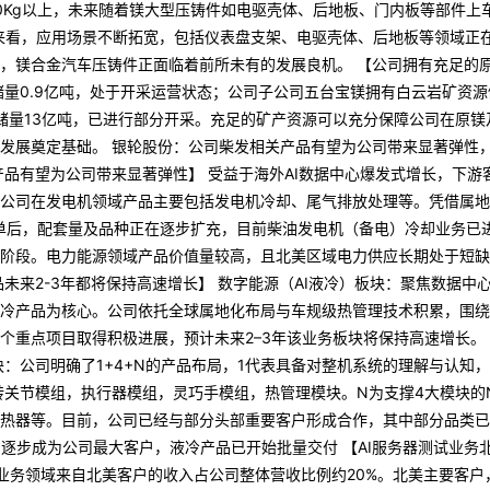
0Kg以上，未来随着镁大型压铸件如电驱壳体、后地板、门内板等部件上
领域来看，应用场景不断拓宽，包括仪表盘支架、电驱壳体、后地板等领域正
，镁合金汽车压铸件正面临着前所未有的发展良机。 【公司拥有充足的
储量0.9亿吨，处于开采运营状态；公司子公司五台宝镁拥有白云岩矿资源
源储量13亿吨，已进行部分开采。充足的矿产资源可以充分保障公司在原镁
发展奠定基础。 银轮股份：公司柴发相关产品有望为公司带来显著弹性
品有望为公司带来显著弹性】 受益于海外AI数据中心爆发式增长，下游
公司在发电机领域产品主要包括发电机冷却、尾气排放处理等。凭借属地
订单后，配套量及品种正在逐步扩充，目前柴油发电机（备电）冷却业务已
阶段。电力能源领域产品价值量较高，且北美区域电力供应长期处于短缺
未来2-3年都将保持高速增长】 数字能源（AI液冷）板块：聚焦数据中
冷产品为核心。公司依托全球属地化布局与车规级热管理技术积累，围绕
个重点项目取得积极进展，预计未来2–3年该业务板块将保持高速增长。
：公司明确了1+4+N的产品布局，1代表具备对整机系统的理解与认知
转关节模组，执行器模组，灵巧手模组，热管理模块。N为支撑4大模块的
热器等。目前，公司已经与部分头部重要客户形成合作，其中部分品类已
逐步成为公司最大客户，液冷产品已开始批量交付 【AI服务器测试业务
测试业务领域来自北美客户的收入占公司整体营收比例约20%。北美主要客户