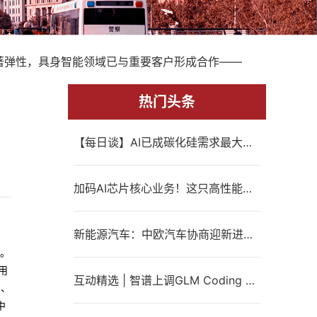
著弹性，具身智能领域已与重要客户形成合作——
热门头条
【每日谈】AI已成碳化硅需求最大推动力，技术突破+海外最大对手破产，国产企业有望独享“量价齐升”时刻
加码AI芯片核心业务！这只高性能磁材龙头产品完成部分国际客户认证，预计一季度起将实现批量交付——0212评级日报
新能源汽车：中欧汽车协商迎新进展，已有国内SUV出口免征关税，机构测算出海空间仍大，这只龙头公司海外销量持续创新高，还刚刚与欧洲知名足球俱乐部官宣合作
。
用
互动精选 | 智谱上调GLM Coding Plan价格，算力产业链集体爆发
1、
中