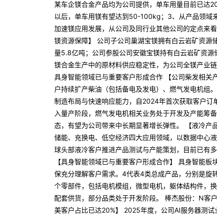
某车企镁合金产品均为公司提供，单车用量目前已达2
以后，单车用镁有望达到50-100kg；3、从产品
加速镁应用发展，从公司及同行业其他公司的定点来看
镁资源保障】 公司子公司巢湖宝镁拥有白云岩矿资源
量5.8亿吨；公司参股公司安徽宝镁持有白云岩矿资
镁合金生产中的原材料供应稳定性，为公司全镁产业链
具身智能领域已与重要客户形成合作 【公司柴发相关产
户持续扩产柴油（包括备电及发电）、燃气发电机组。
制造布局与快速响应能力，自2024年首次获取客户
入量产阶段，燃气发电机相关业务处于开发及产能筹备
态，有望为公司带来中长期显著增长弹性。 【液冷产品
储能、充换电、低空经济四大应用领域，以数据中心液
球头部液冷客户推进产品测试与产能策划，目前已有多
【具身智能领域已与重要客户形成合作】 具身智能板块
保充分理解客户需求。4代表4类总成产品，分别是旋
个零部件，包括电机模组，微型电机，躯体结构件，换
配套供货，部分品类处于开发阶段。 棒杰股份：N客户
美客户占比已达20%】 2025年度，公司AI服务器