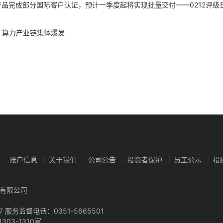
产品完成部分国际客户认证，预计一季度起将实现批量交付——0212评级
n价格，算力产业链集体爆发
账户信息
关于我们
公司公告
投资者保护
员工公示
投
有限公司
7 服务监督电话：0351-5665501
03-1310室