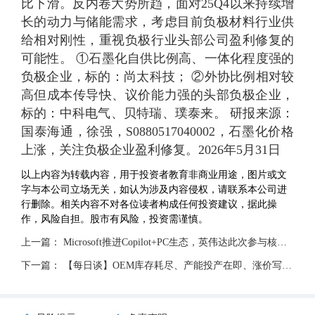
比下滑。反内卷大势所趋，面对25Q4以来持续增
长的动力与储能需求，考虑目前负极材料行业供
给相对刚性，重视负极行业头部公司盈利修复的
可能性。 ①石墨化自供比例高、一体化程度强的
负极企业，标的：尚太科技； ②外协比例相对较
高但成本传导快、议价能力强的头部负极企业，
标的：中科电气、贝特瑞、璞泰来。 研报来源：
国泰海通，徐强，S0880517040002，石墨化价格
上涨，关注负极企业盈利修复。2026年5月31日
以上内容为转载内容，用于投资者教育非商业用途，图片或文
字与本公司立场无关，如认为涉及内容侵权，请联系本公司进
行删除。相关内容不对各位读者构成任何投资建议，据此操
作，风险自担。股市有风险，投资需谨慎。
上一篇：
Microsoft推进Copilot+PC生态，英伟达此次参与核心平台建设，AI加速向端侧PC渗透！
下一篇：
【每日谈】OEM库存耗尽、产能投产在即、涨价写入长协，两机上游正经历定价权的结构性转移