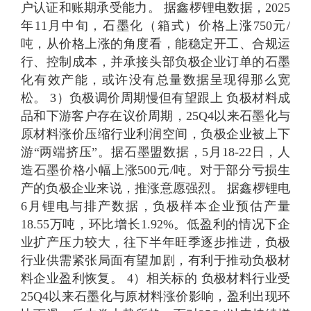
户认证和账期承受能力。 据鑫椤锂电数据，2025
年11月中旬，石墨化（箱式）价格上涨750元/
吨，从价格上涨的角度看，能稳定开工、合规运
行、控制成本，并承接头部负极企业订单的石墨
化有效产能，或许没有总量数据呈现得那么宽
松。 3）负极调价周期慢但有望跟上 负极材料成
品和下游客户存在议价周期，25Q4以来石墨化与
原材料涨价压缩行业利润空间，负极企业被上下
游“两端挤压”。据石墨盟数据，5月18-22日，人
造石墨价格小幅上涨500元/吨。对于部分亏损生
产的负极企业来说，推涨意愿强烈。 据鑫椤锂电
6月锂电与排产数据，负极样本企业预估产量
18.55万吨，环比增长1.92%。低盈利的情况下企
业扩产压力较大，往下半年旺季逐步推进，负极
行业供需紧张局面有望加剧，有利于推动负极材
料企业盈利恢复。 4）相关标的 负极材料行业受
25Q4以来石墨化与原材料涨价影响，盈利出现环