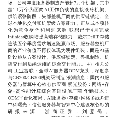
场。公司年度服务器制造产能超7万个机架，其中
超1.1万个为面向AI工作负载的直接液冷机架。
供给紧张阶段，头部整机厂商的供应链锁定、全
球本地化交付和机架级方案能力，正从成本项转
化为竞争壁垒和利润来源 联想已于4月完成
Infinidat收购增强高端存储能力，戴尔DellIP存储
连续五个季度需求增速跑赢市场。服务器整机厂
商的产业价值不再仅体现为硬件组装，而是AI基
础设施从方案设计、供应链锁定、整机制造、机
架交付到后续运维的综合交付能力。 4）相关公
司 工业富联：全球AI服务器ODM龙头，深度参
与GB200/GB300机架级制造 浪潮信息：国内AI服
务器与智算中心核心供应商 紫光股份：网络+存
储+高性能计算综合基础设施厂商 华勤技术：
ODM平台化布局，AI服务器+存储+网络多线并进
中科曙光：信创服务器与智算中心建设核心标的
研报来源：浙商证券，刘雯蜀，