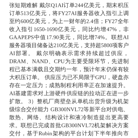
张短期难解 戴尔Q1AI订单244亿美元，期末积压
订单513亿美元，将FY27AI服务器收入指引上调
至约600亿美元，为上一财年的2.4倍；FY27全年
收入指引1650-1690亿美元，同比约增47%，非
GAAPEPS中值17.90美元，同比增74%。联想AI
服务器项目储备达210亿美元，支持超5800项客户
AI部署。 戴尔明确表示需求持续超过供应，
DRAM、NAND、CPU为主要受限环节，先进制
程已基本满载且交期约一年，预计年末仍保有较
大积压订单。 供应压力已不局限于GPU，硬盘亦
存在一定压力；成熟制程利用率正在加速提升。
AI基建需求对上游硬件供应链的拉动正在进一步
扩散。 3）整机厂商壁垒从单机出货升级为机架
级综合交付能力 GB300NVL72等新平台对供电、
散热、网络、结构设计和液冷制造提出更高要
求。联想已完成首批GB300NVL72机架解决方案
交付，基于Rubin架构的平台计划下半年推向市