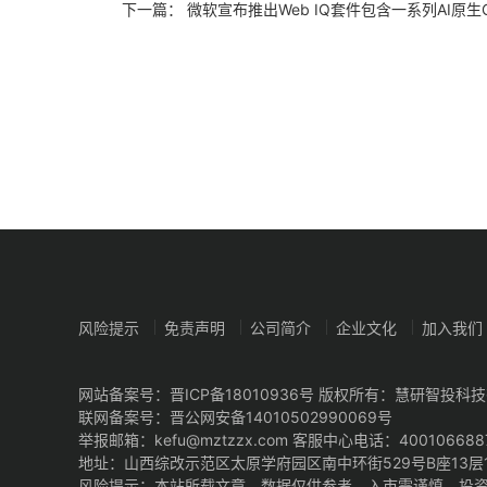
下一篇：
微软宣布推出Web IQ套件包含一系列AI原生Grou
风险提示
免责声明
公司简介
企业文化
加入我们
网站备案号：
晋ICP备18010936号
版权所有：慧研智投科技
联网备案号：
晋公网安备14010502990069号
举报邮箱：kefu@mztzzx.com 客服中心电话：400106688
地址：山西综改示范区太原学府园区南中环街529号B座13层13
风险提示：本站所载文章，数据仅供参考，入市需谨慎，投